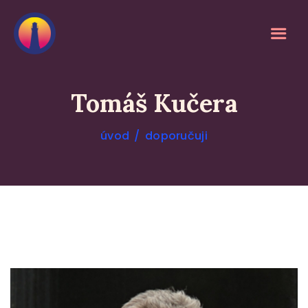
Tomáš Kučera
úvod
doporučuji
O MEDITACI
SLUŽBY
KALENDÁŘ
REFERENCE
O MNĚ
BLOG
DOPORUČUJI