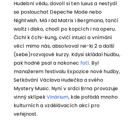
Hudební vědu, dovolí si ten luxus a nestydí
se poslouchat Depeche Mode nebo
Nightwish. Má rád Matrix i Bergmana, tančí
waltz i disko, chodí po kopcích i na operu.
Čichl k čchi-kung, cvičí intuici a vnímání
věcí mimo nás, absolvoval rei-ki 2 a další
(sebe)rozvojové kurzy. Kdysi skládal hudbu,
pak hodně psal a nakonec
fotí
. Byl
manažerem festivalu Expozice nové hudby,
Setkávání Václava Hudečka a svého
Mystery Music. Nyní v srdci Brna provozuje
vinný sklípek
Vinárium
, kde pořádá mnoho
kulturních a vzdělávacích akcí pro
veřejnost.