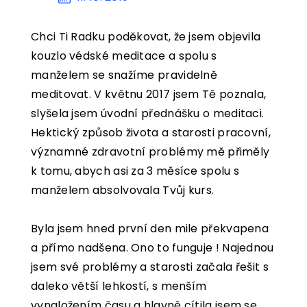
KONTAKT
Chci Ti Radku poděkovat, že jsem objevila
KOŠÍK
kouzlo védské meditace a spolu s
manželem se snažíme pravidelně
meditovat. V květnu 2017 jsem Tě poznala,
slyšela jsem úvodní přednášku o meditaci.
Hektický způsob života a starosti pracovní,
významné zdravotní problémy mě přiměly
k tomu, abych asi za 3 měsíce spolu s
manželem absolvovala Tvůj kurs.
Byla jsem hned první den mile překvapena
a přímo nadšena. Ono to funguje ! Najednou
jsem své problémy a starosti začala řešit s
daleko větší lehkostí, s menším
vynaložením času a hlavně cítila jsem se