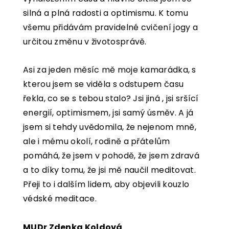
silná a plná radosti a optimismu. K tomu
všemu přidávám pravidelné cvičení jogy a
určitou změnu v životosprávě.
Asi za jeden měsíc mě moje kamarádka, s
kterou jsem se viděla s odstupem času
řekla, co se s tebou stalo? Jsi jiná , jsi sršící
energií, optimismem, jsi samý úsměv. A já
jsem si tehdy uvědomila, že nejenom mně,
ale i mému okolí, rodině a přátelům
pomáhá, že jsem v pohodě, že jsem zdravá
a to díky tomu, že jsi mě naučil meditovat.
Přeji to i dalším lidem, aby objevili kouzlo
védské meditace.
MUDr Zdenka Koldová