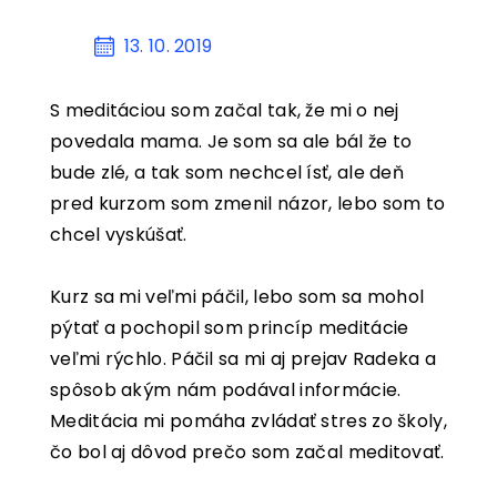
KONTAKT
13. 10. 2019
KOŠÍK
S meditáciou som začal tak, že mi o nej
povedala mama. Je som sa ale bál že to
bude zlé, a tak som nechcel ísť, ale deň
pred kurzom som zmenil názor, lebo som to
chcel vyskúšať.
Kurz sa mi veľmi páčil, lebo som sa mohol
pýtať a pochopil som princíp meditácie
veľmi rýchlo. Páčil sa mi aj prejav Radeka a
spôsob akým nám podával informácie.
Meditácia mi pomáha zvládať stres zo školy,
čo bol aj dôvod prečo som začal meditovať.