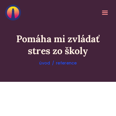
Pomáha mi zvládať
stres zo školy
O MEDITACI
SLUŽBY
úvod
reference
KALENDÁŘ
REFERENCE
O MNĚ
BLOG
DOPORUČUJI