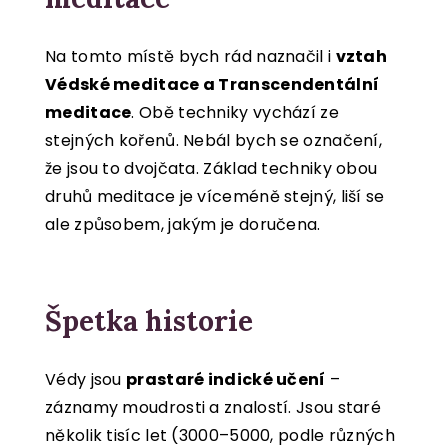
Na tomto místě bych rád naznačil i
vztah
Védské meditace a Transcendentální
meditace
. Obě techniky vychází ze
stejných kořenů. Nebál bych se označení,
že jsou to dvojčata. Základ techniky obou
druhů meditace je víceméně stejný, liší se
ale způsobem, jakým je doručena.
Špetka historie
Védy jsou
prastaré indické učení
–
záznamy moudrosti a znalostí. Jsou staré
několik tisíc let (3000–5000, podle různých