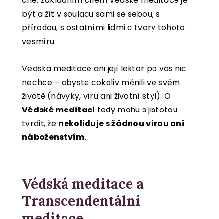
cíle. Základním cílem Védské meditace je
být a žít v souladu sami se sebou, s
přírodou, s ostatními lidmi a tvory tohoto
vesmíru.
Védská meditace ani její lektor po vás nic
nechce – abyste cokoliv měnili ve svém
životě (návyky, víru ani životní styl). O
Védské meditaci
tedy mohu s jistotou
tvrdit, že
nekoliduje s žádnou vírou ani
náboženstvím
.
Védská meditace a
Transcendentální
meditace