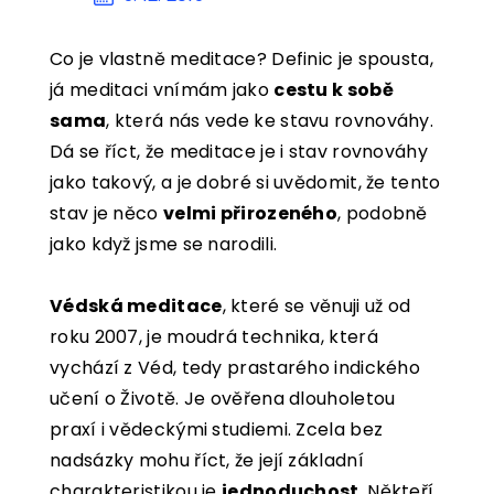
KONTAKT
Co je vlastně meditace? Definic je spousta,
KOŠÍK
já meditaci vnímám jako
cestu k sobě
sama
, která nás vede ke stavu rovnováhy.
Dá se říct, že meditace je i stav rovnováhy
jako takový, a je dobré si uvědomit, že tento
stav je něco
velmi přirozeného
, podobně
jako když jsme se narodili.
Védská meditace
, které se věnuji už od
roku 2007, je moudrá technika, která
vychází z Véd, tedy prastarého indického
učení o Životě. Je ověřena dlouholetou
praxí i vědeckými studiemi. Zcela bez
nadsázky mohu říct, že její základní
charakteristikou je
jednoduchost
. Někteří