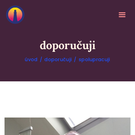
doporučuji
úvod
doporučuji
spolupracuji
O MEDITACI
SLUŽBY
KALENDÁŘ
REFERENCE
O MNĚ
BLOG
DOPORUČUJI