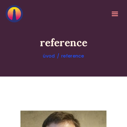
reference
úvod
reference
O MEDITACI
SLUŽBY
KALENDÁŘ
REFERENCE
O MNĚ
BLOG
DOPORUČUJI