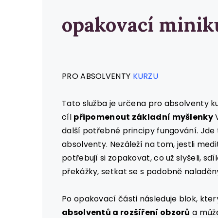
opakovací minik
PRO ABSOLVENTY
KURZU
Tato služba je určena pro absolventy k
cíl
připomenout základní myšlenky
V
další potřebné principy fungování. Jde 
absolventy. Nezáleží na tom, jestli meditu
potřebují si zopakovat, co už slyšeli, sdí
překážky, setkat se s podobně naladěným
Po opakovací části následuje blok, kter
absolventů a rozšíření obzorů
a může