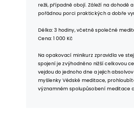
režii, případně obojí. Záleží na dohod
pořádnou porci praktických a dobře vyu
Délka: 3 hodiny, včetně společné medi
Cena: 1 000 Kč
Na opakovací minikurz zpravidla ve ste
spojení je zvýhodněno nižší celkovou c
vejdou do jednoho dne a jejich absolvov
myšlenky Védské meditace, prohloubíte 
významném spolupůsobení meditace a da