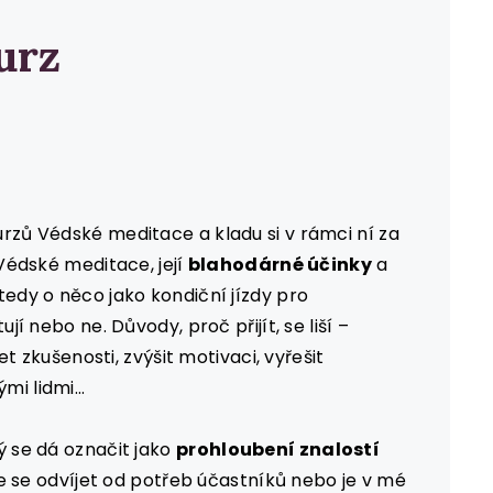
KONTAKT
urz
KOŠÍK
urzů Védské meditace a kladu si v rámci ní za
édské meditace, její
blahodárné účinky
a
tedy o něco jako kondiční jízdy pro
jí nebo ne. Důvody, proč přijít, se liší –
let zkušenosti, zvýšit motivaci, vyřešit
i lidmi...
ý se dá označit jako
prohloubení znalostí
 se odvíjet od potřeb účastníků nebo je v mé