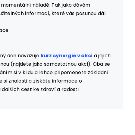
ě a momentální náladě. Tak jako dávám
žitelných informací, které vás posunou dál.
tace
jný den navazuje
kurz synergie v akci
a jejich
enou (najdete jako samostatnou akci). Oba se
áním si v klidu a lehce připomenete základní
si znalosti a získáte informace o
lších cest ke zdraví a radosti.