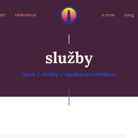
dář
reference
o mně
blog
služby
O MEDITACI
SLUŽBY
úvod
služby
opakovací minikurz
KALENDÁŘ
REFERENCE
O MNĚ
BLOG
DOPORUČUJI